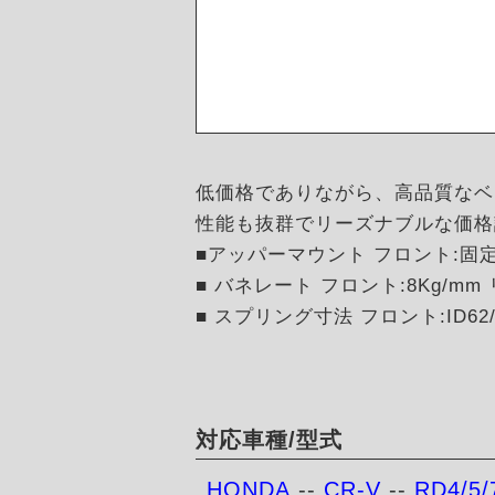
低価格でありながら、高品質なベ
性能も抜群でリーズナブルな価格
■アッパーマウント フロント:固
■ バネレート フロント:8Kg/mm リ
■ スプリング寸法 フロント:ID62/H
対応車種/型式
HONDA
--
CR-V
--
RD4/5/