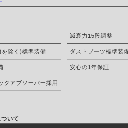
減衰力15段調整
両を除く)標準装備
ダストブーツ標準装
備
安心の1年保証
ョックアブソーバー採用
について