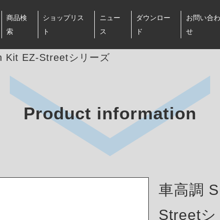
商品検
ショップリス
ニュー
ダウンロー
お問い合
索
ト
ス
ド
せ
 Kit EZ-Streetシリーズ
Product information
車高調 Sus
Stree