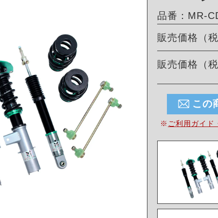
品番：MR-CD
販売価格（
販売価格（
この
※
ご利用ガイド