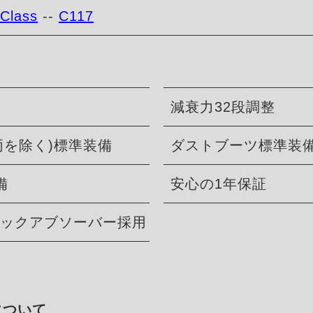
Class
--
C117
減衰力32段調整
両を除く)標準装備
ダストブーツ標準装
備
安心の1年保証
ショックアブソーバー採用
について