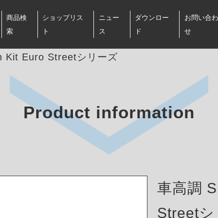
商品検
ショップリス
ニュー
ダウンロー
お問い合
索
ト
ス
ド
せ
 Kit Euro Streetシリーズ
Product information
車高調 Sus
Stree