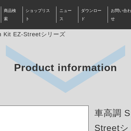
商品検
ショップリス
ニュー
ダウンロー
お問い合
索
ト
ス
ド
せ
 Kit EZ-Streetシリーズ
Product information
車高調 Sus
Stree