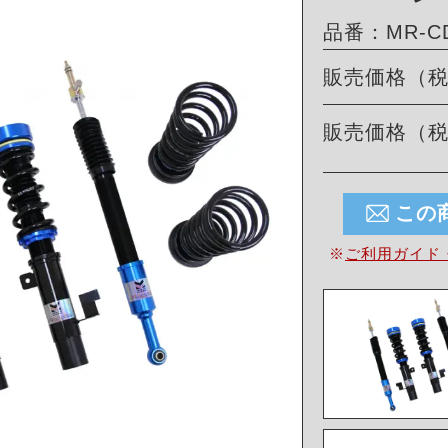
品番：MR-CD
販売価格（
販売価格（
この
※
ご利用ガイド