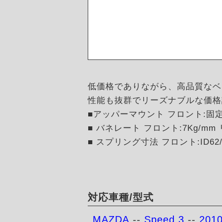
低価格でありながら、高品質なベ
性能も抜群でリーズナブルな価格
■アッパーマウント フロント:固
■ バネレート フロント:7Kg/mm 
■ スプリング寸法 フロント:ID62/H
対応車種/型式
MAZDA
--
Speed 3
--
201