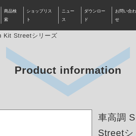
商品検
ショップリス
ニュー
ダウンロー
お問い合
索
ト
ス
ド
せ
 Kit Streetシリーズ
Product information
車高調 Sus
Stree