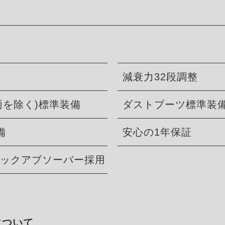
減衰力32段調整
両を除く)標準装備
ダストブーツ標準装
備
安心の1年保証
ショックアブソーバー採用
について