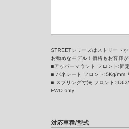
STREETシリーズはストリー
お勧めなモデル！価格もお客様が
■アッパーマウント フロント:固
■ バネレート フロント:5Kg/mm リ
■ スプリング寸法 フロント:ID62/H2
FWD only
対応車種/型式