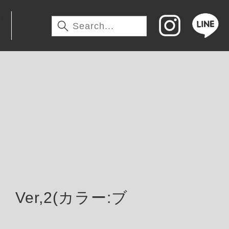
わ
 Ver,2(カラー:ブ