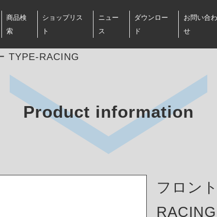
商品検
ショップリス
ニュー
ダウンロー
お問い合
索
ト
ス
ド
せ
TYPE-RACING
Product information
フロント
RACING