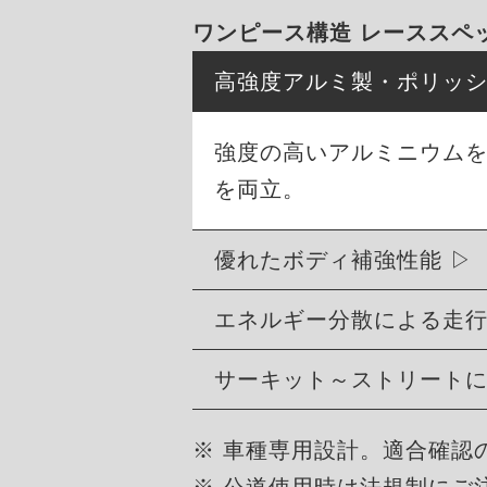
ワンピース構造 レーススペ
高強度アルミ製・ポリッ
強度の高いアルミニウム
を両立。
優れたボディ補強性能
エネルギー分散による走
サーキット～ストリート
※ 車種専用設計。適合確認
※ 公道使用時は法規制にご