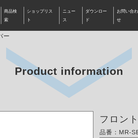
商品検
ショップリス
ニュー
ダウンロー
お問い合
索
ト
ス
ド
せ
バー
Product information
フロン
品番：MR-SB