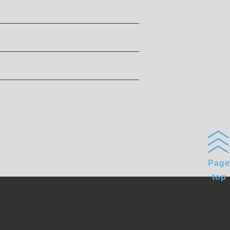
Page
top