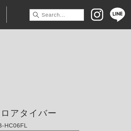
わ
トロアタイバー
-HC06FL