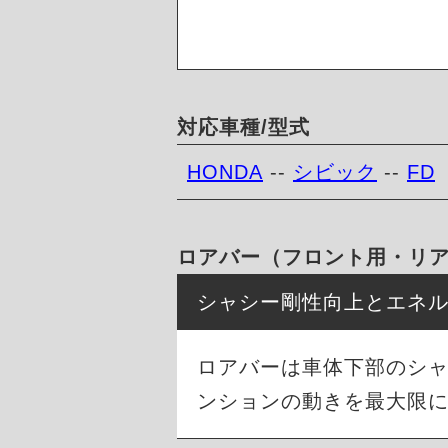
対応車種/型式
HONDA
--
シビック
--
FD
ロアバー（フロント用・リ
シャシー剛性向上とエネ
ロアバーは車体下部のシ
ンションの動きを最大限