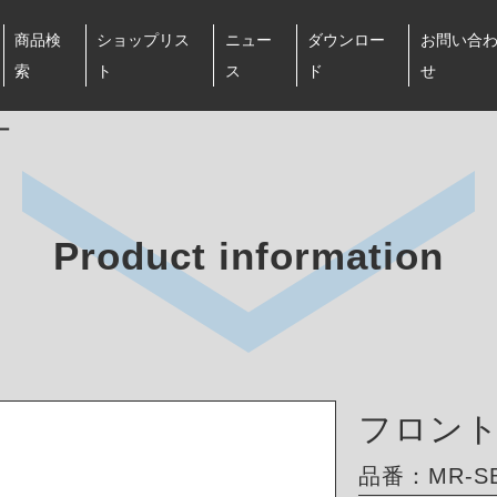
商品検
ショップリス
ニュー
ダウンロー
お問い合
索
ト
ス
ド
せ
ー
Product information
フロン
品番：MR-SB-