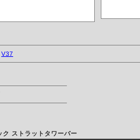
-
V37
可
ック ストラットタワーバー