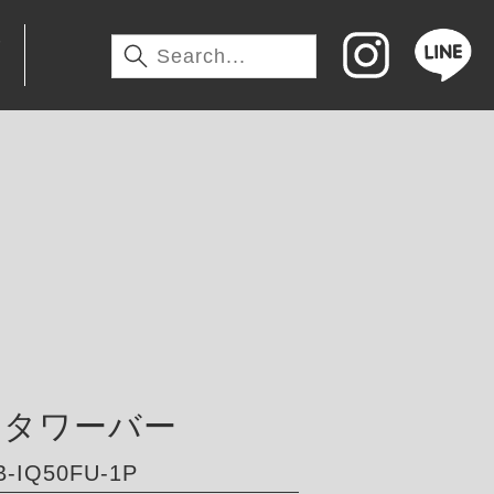
わ
トタワーバー
IQ50FU-1P