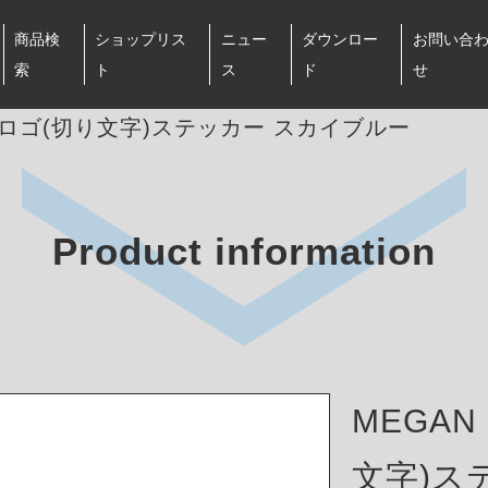
商品検
ショップリス
ニュー
ダウンロー
お問い合
索
ト
ス
ド
せ
NG ロゴ(切り文字)ステッカー スカイブルー
Product information
MEGAN
文字)ス