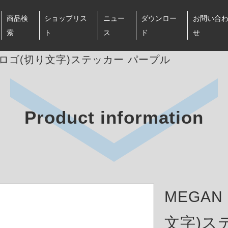
商品検
ショップリス
ニュー
ダウンロー
お問い合
索
ト
ス
ド
せ
NG ロゴ(切り文字)ステッカー パープル
Product information
MEGAN
文字)ス