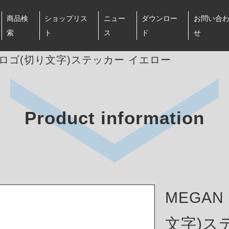
商品検
ショップリス
ニュー
ダウンロー
お問い合
索
ト
ス
ド
せ
NG ロゴ(切り文字)ステッカー イエロー
Product information
MEGAN
文字)ス