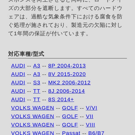
ズの大部分を遮断します。すべてのハードウ
ェアは、過酷な気象条件下における腐食を防
ぐ処理が施されており、製造元の欠陥に対し
て1年間の保証が付いています。
対応車種/型式
AUDI
--
A3
--
8P 2004-2013
AUDI
--
A3
--
8V 2015-2020
AUDI
--
S3
--
MK2 2006-2012
AUDI
--
TT
--
8J 2006-2014
AUDI
--
TT
--
8S 2014+
VOLKS WAGEN
--
GOLF
--
V/VI
VOLKS WAGEN
--
GOLF
--
VII
VOLKS WAGEN
--
GOLF
--
VIII
VOLKS WAGEN
--
Passat
--
B6/B7