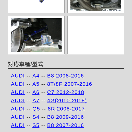
対応車種/型式
AUDI
--
A4
--
B8 2008-2016
AUDI
--
A5
--
8T/8F 2007-2016
AUDI
--
A6
--
C7 2012-2018
AUDI
--
A7
--
4G(2010-2018)
AUDI
--
Q5
--
8R 2008-2017
AUDI
--
S4
--
B8 2009-2016
AUDI
--
S5
--
B8 2007-2016