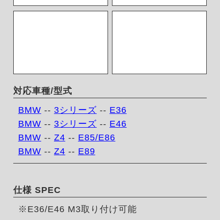
対応車種/型式
BMW
--
3シリーズ
--
E36
BMW
--
3シリーズ
--
E46
BMW
--
Z4
--
E85/E86
BMW
--
Z4
--
E89
仕様 SPEC
※E36/E46 M3取り付け可能