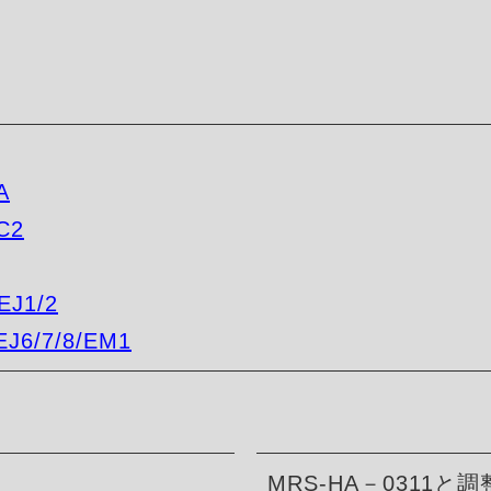
A
C2
EJ1/2
EJ6/7/8/EM1
MRS-HA－0311