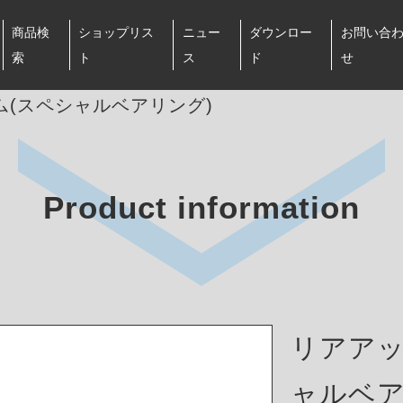
商品検
ショップリス
ニュー
ダウンロー
お問い合
索
ト
ス
ド
せ
(スペシャルベアリング)
Product information
リアアッ
ャルベア