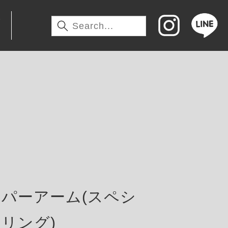
わ
パーアーム(スペシ
リング)