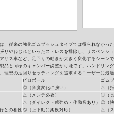
は、従来の強化ゴムブッシュタイプでは得られなかっ
張りやねじれといったストレスを排除し、サスペンシ
アサス車など、足回りの動きが大きく変化するシーン
製品と同様のキャンバー調整が可能です。ハンドリン
、理想の足回りセッティングを追求するユーザーに最
ピロボール
ゴム
◎（角度変化に強い）
△（
△（メンテ必要）
◎（
△（ダイレクト感強め・作動音あり）
◎（
行との相性
◎（上下動に柔軟対応）
△（