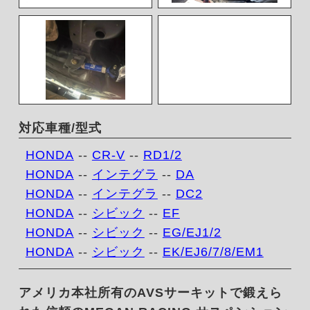
対応車種/型式
HONDA
--
CR-V
--
RD1/2
HONDA
--
インテグラ
--
DA
HONDA
--
インテグラ
--
DC2
HONDA
--
シビック
--
EF
HONDA
--
シビック
--
EG/EJ1/2
HONDA
--
シビック
--
EK/EJ6/7/8/EM1
アメリカ本社所有のAVSサーキットで鍛えら