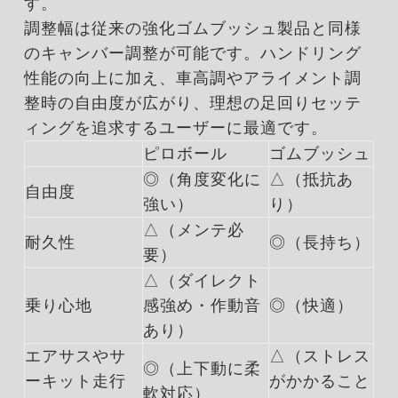
す。
調整幅は従来の強化ゴムブッシュ製品と同様
のキャンバー調整が可能です。ハンドリング
性能の向上に加え、車高調やアライメント調
整時の自由度が広がり、理想の足回りセッテ
ィングを追求するユーザーに最適です。
ピロボール
ゴムブッシュ
◎（角度変化に
△（抵抗あ
自由度
強い）
り）
△（メンテ必
耐久性
◎（長持ち）
要）
△（ダイレクト
乗り心地
感強め・作動音
◎（快適）
あり）
エアサスやサ
△（ストレス
◎（上下動に柔
ーキット走行
がかかること
軟対応）