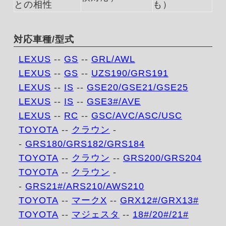
との相性
も）
対応車種/型式
LEXUS
--
GS
--
GRL/AWL
LEXUS
--
GS
--
UZS190/GRS191
LEXUS
--
IS
--
GSE20/GSE21/GSE25
LEXUS
--
IS
--
GSE3#/AVE
LEXUS
--
RC
--
GSC/AVC/ASC/USC
TOYOTA
--
クラウン
-
-
GRS180/GRS182/GRS184
TOYOTA
--
クラウン
--
GRS200/GRS204
TOYOTA
--
クラウン
-
-
GRS21#/ARS210/AWS210
TOYOTA
--
マークX
--
GRX12#/GRX13#
TOYOTA
--
マジェスタ
--
18#/20#/21#