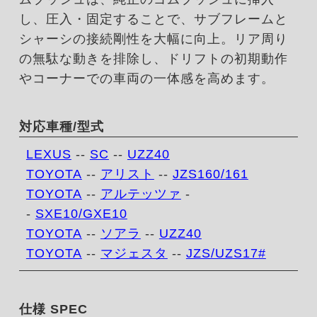
し、圧入・固定することで、サブフレームと
シャーシの接続剛性を大幅に向上。リア周り
の無駄な動きを排除し、ドリフトの初期動作
やコーナーでの車両の一体感を高めます。
対応車種/型式
LEXUS
--
SC
--
UZZ40
TOYOTA
--
アリスト
--
JZS160/161
TOYOTA
--
アルテッツァ
-
-
SXE10/GXE10
TOYOTA
--
ソアラ
--
UZZ40
TOYOTA
--
マジェスタ
--
JZS/UZS17#
仕様 SPEC