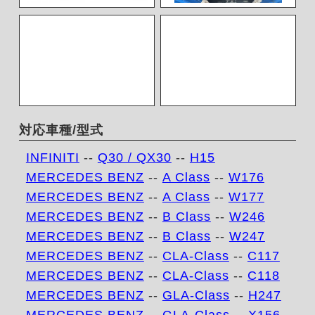
対応車種/型式
INFINITI
--
Q30 / QX30
--
H15
MERCEDES BENZ
--
A Class
--
W176
MERCEDES BENZ
--
A Class
--
W177
MERCEDES BENZ
--
B Class
--
W246
MERCEDES BENZ
--
B Class
--
W247
MERCEDES BENZ
--
CLA-Class
--
C117
MERCEDES BENZ
--
CLA-Class
--
C118
MERCEDES BENZ
--
GLA-Class
--
H247
MERCEDES BENZ
--
GLA-Class
--
X156