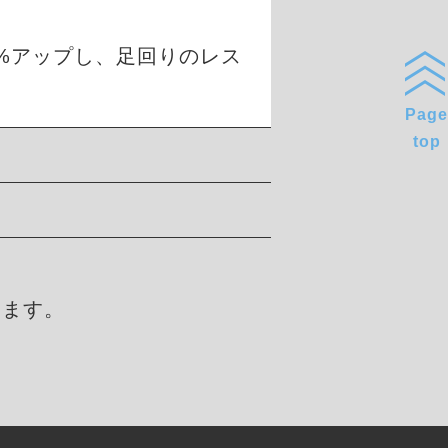
0%アップし、足回りのレス
Page
top
します。