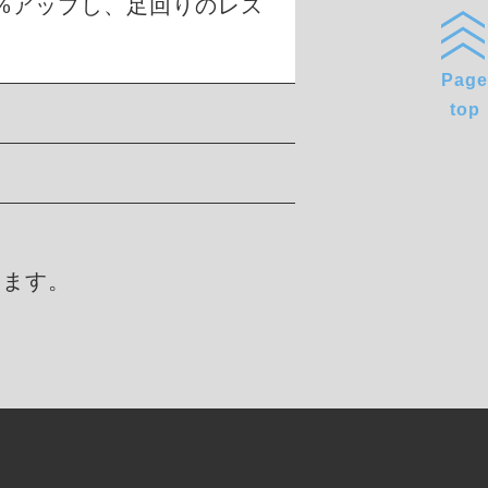
0%アップし、足回りのレス
Page
top
します。