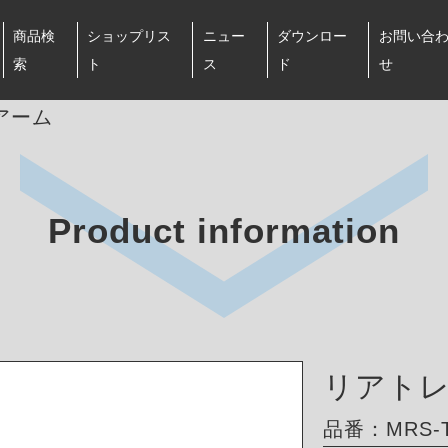
商品検
ショップリス
ニュー
ダウンロー
お問い合
索
ト
ス
ド
せ
アーム
Product information
リアト
品番：MRS-T