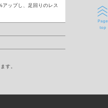
0%アップし、足回りのレス
Page
top
します。