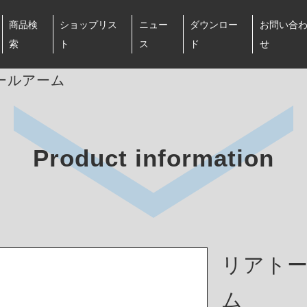
商品検
ショップリス
ニュー
ダウンロー
お問い合
索
ト
ス
ド
せ
ールアーム
Product information
リアト
ム