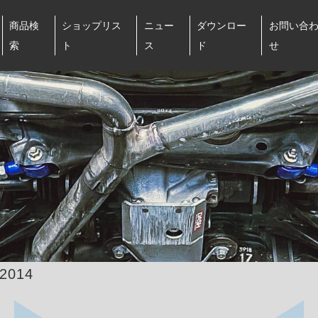
商品検
ショップリス
ニュー
ダウンロー
お問い合
索
ト
ス
ド
せ
-2014