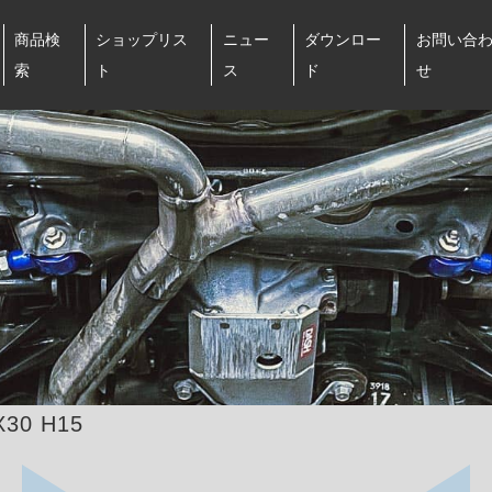
商品検
ショップリス
ニュー
ダウンロー
お問い合
索
ト
ス
ド
せ
X30 H15