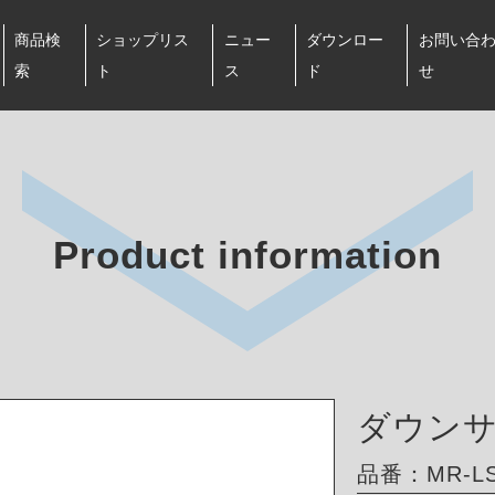
商品検
ショップリス
ニュー
ダウンロー
お問い合
索
ト
ス
ド
せ
Product information
ダウン
品番：MR-LS