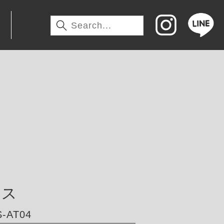
わ
サス
-AT04