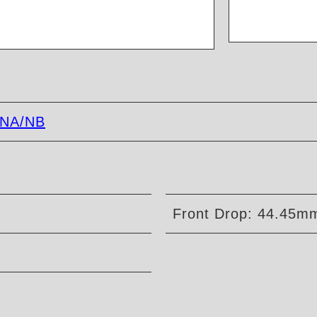
NA/NB
Front Drop: 44.45mm
n