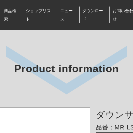
商品検
ショップリス
ニュー
ダウンロー
お問い合
索
ト
ス
ド
せ
Product information
ダウン
品番：MR-LS