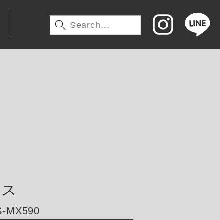
わ
サス
-MX590