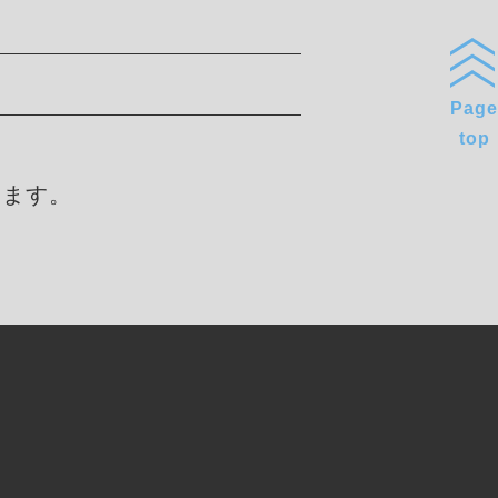
Page
top
します。