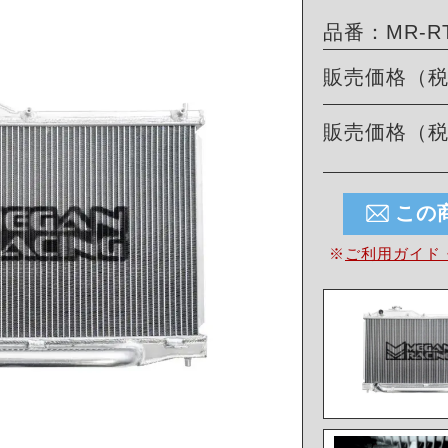
品番：MR-RT
販売価格（
販売価格（
この
※
ご利用ガイド