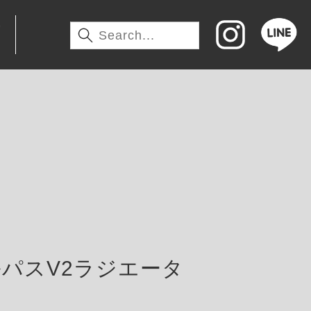
わ
パスV2ラジエータ