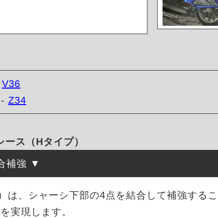
-
V36
--
Z34
ーブレース（Hタイプ）
合補強
）は、シャーシ下部の4点を結合して補強する
グを実現します。