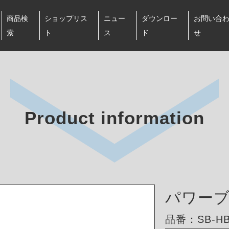
商品検
ショップリス
ニュー
ダウンロー
お問い合
索
ト
ス
ド
せ
Product information
パワー
品番：SB-HB