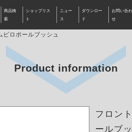
商品検
ショップリス
ニュー
ダウンロー
お問い合
索
ト
ス
ド
せ
ムピロボールブッシュ
Product information
フロン
ールブ