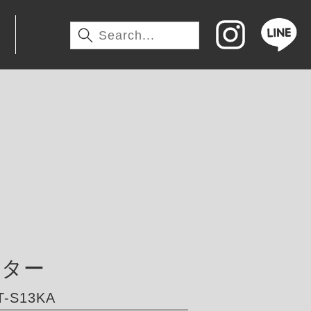
わ
ーター
-S13KA