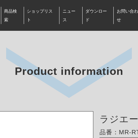
商品検
ショップリス
ニュー
ダウンロー
お問い合
索
ト
ス
ド
せ
Product information
ラジエ
品番：MR-RT