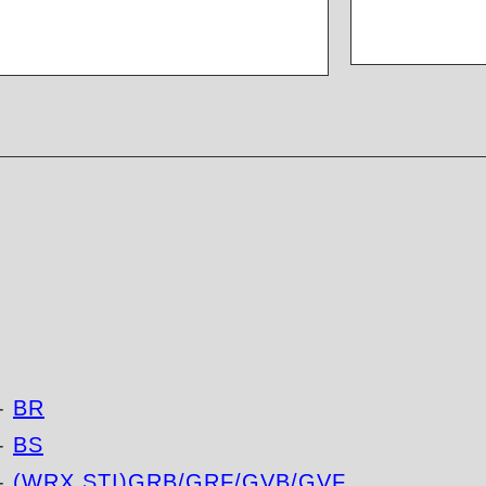
-
BR
-
BS
-
(WRX STI)GRB/GRF/GVB/GVF