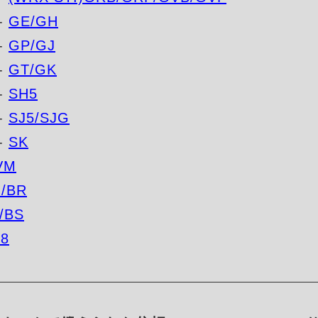
-
GE/GH
-
GP/GJ
-
GT/GK
-
SH5
-
SJ5/SJG
-
SK
VM
/BR
/BS
N8