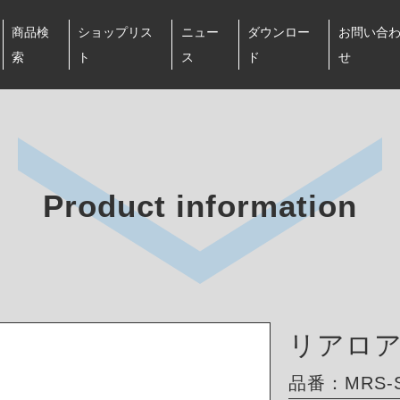
商品検
ショップリス
ニュー
ダウンロー
お問い合
索
ト
ス
ド
せ
Product information
リアロ
品番：MRS-S