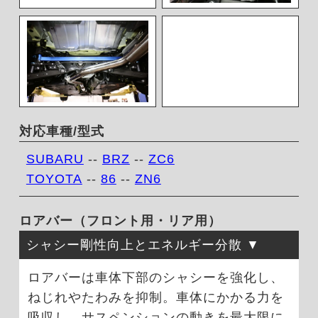
対応車種/型式
SUBARU
--
BRZ
--
ZC6
TOYOTA
--
86
--
ZN6
ロアバー（フロント用・リア用）
シャシー剛性向上とエネルギー分散
ロアバーは車体下部のシャシーを強化し、
ねじれやたわみを抑制。車体にかかる力を
吸収し、サスペンションの動きを最大限に