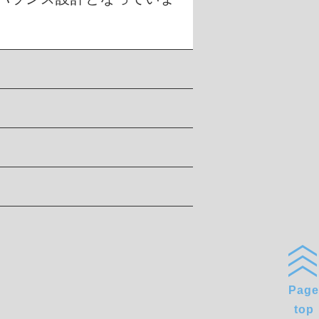
Page
top