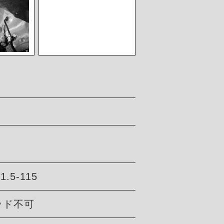
51.5-115
ッド不可