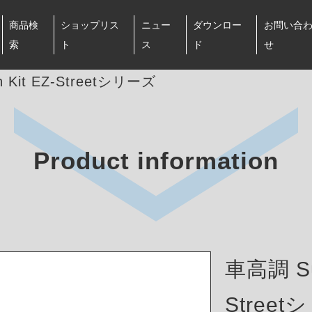
商品検
ショップリス
ニュー
ダウンロー
お問い合
索
ト
ス
ド
せ
 Kit EZ-Streetシリーズ
Product information
車高調 Sus
Stree