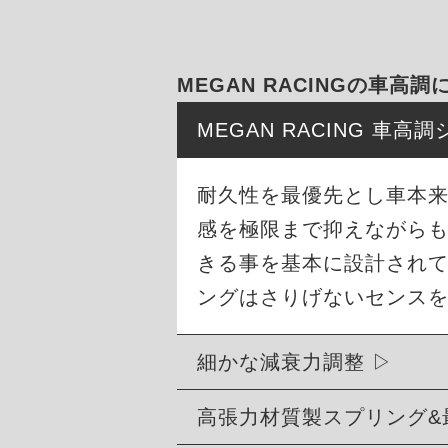
MEGAN RACINGの車高調
MEGAN RACING 車
耐久性を最優先とし車本
感を極限まで抑えながら
きる事を基本に設計され
ングはさりげないセンス
細かな減衰力調整
高張力材質製スプリング&