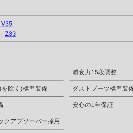
-
V35
--
Z33
減衰力15段調整
両を除く)標準装備
ダストブーツ標準装
備
安心の1年保証
ョックアブソーバー採用