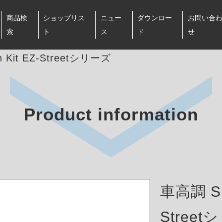
商品検
ショップリス
ニュー
ダウンロー
お問い合
索
ト
ス
ド
せ
 Kit EZ-Streetシリーズ
Product information
車高調 Sus
Stree