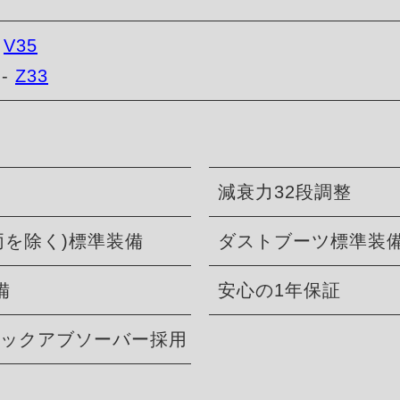
-
V35
--
Z33
減衰力32段調整
両を除く)標準装備
ダストブーツ標準装
備
安心の1年保証
ショックアブソーバー採用