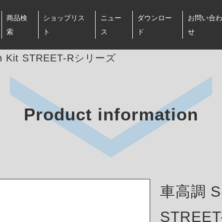
商品検
ショップリス
ニュー
ダウンロー
お問い合
索
ト
ス
ド
せ
n Kit STREET-Rシリーズ
Product information
車高調 Sus
STREE