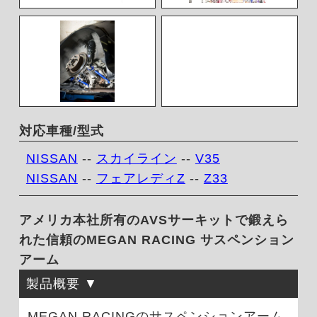
対応車種/型式
NISSAN
--
スカイライン
--
V35
NISSAN
--
フェアレディZ
--
Z33
アメリカ本社所有のAVSサーキットで鍛えら
れた信頼のMEGAN RACING サスペンション
アーム
製品概要
MEGAN RACINGのサスペンションアーム