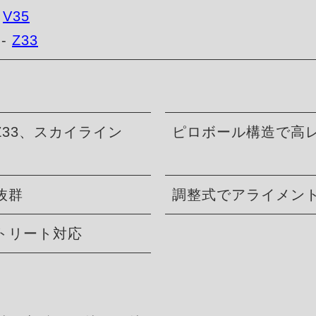
-
V35
--
Z33
Z33、スカイライン
ピロボール構造で高
抜群
調整式でアライメン
トリート対応