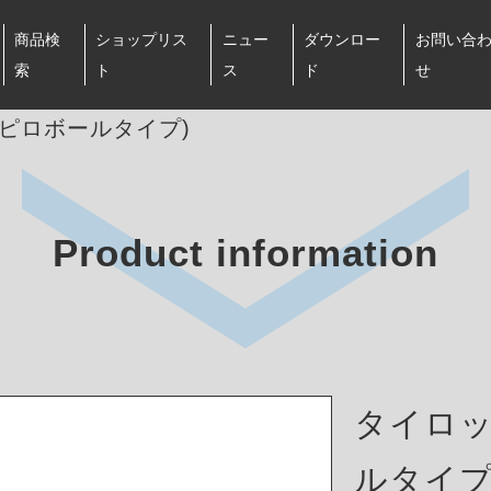
商品検
ショップリス
ニュー
ダウンロー
お問い合
索
ト
ス
ド
せ
ピロボールタイプ)
Product information
タイロッ
ルタイプ