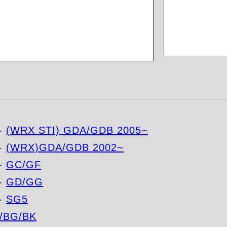
-
(WRX STI) GDA/GDB 2005~
-
(WRX)GDA/GDB 2002~
-
GC/GF
-
GD/GG
-
SG5
/BG/BK