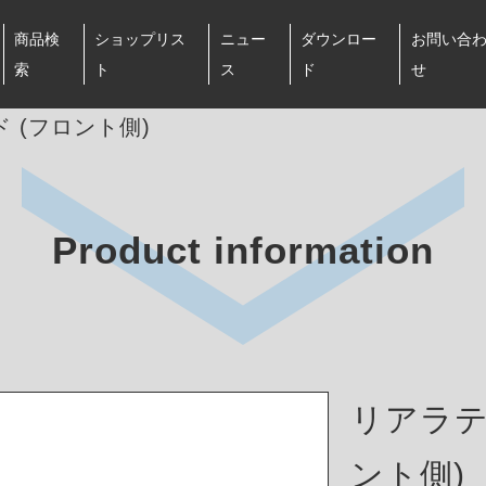
商品検
ショップリス
ニュー
ダウンロー
お問い合
索
ト
ス
ド
せ
 (フロント側)
Product information
リアラテ
ント側)