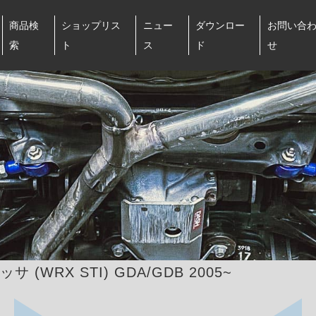
商品検
ショップリス
ニュー
ダウンロー
お問い合
索
ト
ス
ド
せ
サ (WRX STI) GDA/GDB 2005~